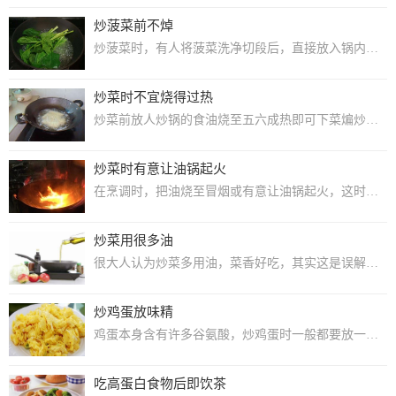
炒菠菜前不焯
炒菠菜时，有人将菠菜洗净切段后，直接放入锅内单炒或与肉同炒，这是有碍营养成分的吸...
炒菜时不宜烧得过热
炒菜前放人炒锅的食油烧至五六成热即可下菜煸炒。而有的人认为炒菜油越热越好，甚至烧...
炒菜时有意让油锅起火
在烹调时，把油烧至冒烟或有意让油锅起火，这时的油温可能已经超过了200摄氏度，油...
炒菜用很多油
很大人认为炒菜多用油，菜香好吃，其实这是误解。首先，油的主要成分是脂肪，脂肪食之...
炒鸡蛋放味精
鸡蛋本身含有许多谷氨酸，炒鸡蛋时一般都要放一些盐，而盐的主要成分是氯化钠，经加热...
吃高蛋白食物后即饮茶