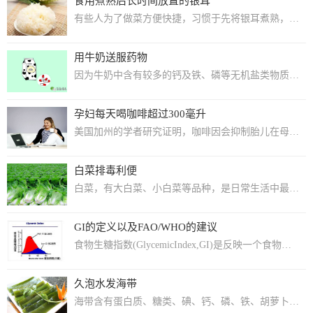
食用煮熟后长时间放置的银耳
有些人为了做菜方便快捷，习惯于先将银耳煮熟，放置起来，食用时取一些做菜，这种做法...
用牛奶送服药物
因为牛奶中含有较多的钙及铁、磷等无机盐类物质，这些物质可与某些药物成分发生作用而...
孕妇每天喝咖啡超过300毫升
美国加州的学者研究证明，咖啡因会抑制胎儿在母体中的正常生长。如果喝咖啡过多，则自...
白菜排毒利便
白菜，有大白菜、小白菜等品种，是日常生活中最为常见的食用蔬菜，也是我国北方冬季的...
GI的定义以及FAO/WHO的建议
食物生糖指数(GlycemicIndex,GI)是反映一个食物引起人体血糖升高程...
久泡水发海带
海带含有蛋白质、糖类、碘、钙、磷、铁、胡萝卜素、尼克酸、维生索B等多种营养成分。...