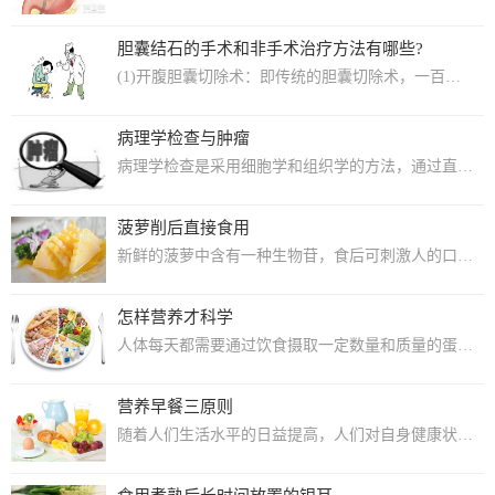
胆囊结石的手术和非手术治疗方法有哪些?
(1)开腹胆囊切除术：即传统的胆囊切除术，一百多年来，开腹胆囊切除术一直是胆囊结...
病理学检查与肿瘤
病理学检查是采用细胞学和组织学的方法，通过直接观察细胞或组织的形态学变化来诊断疾...
菠萝削后直接食用
新鲜的菠萝中含有一种生物苷，食后可刺激人的口腔黏膜，引起麻痒感，并使人感觉咽下去...
怎样营养才科学
人体每天都需要通过饮食摄取一定数量和质量的蛋白质、糖、脂肪、维生素、无机盐和水，...
营养早餐三原则
随着人们生活水平的日益提高，人们对自身健康状况也比以往的任何时候都更加关注，“早...