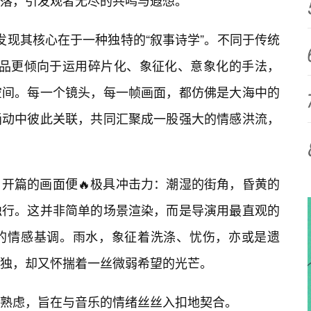
落，引发观者无尽的共鸣与遐想。
发现其核心在于一种独特的“叙事诗学”。不同于传统
作品更倾向于运用碎片化、象征化、意象化的手法，
空间。每一个镜头，每一帧画面，都仿佛是大海中的
涌动中彼此关联，共同汇聚成一股强大的情感洪流，
开篇的画面便🔥极具冲击力：潮湿的街角，昏黄的
独行。这并非简单的场景渲染，而是导演用最直观的
的情感基调。雨水，象征着洗涤、忧伤，亦或是遗
独，却又怀揣着一丝微弱希望的光芒。
熟虑，旨在与音乐的情绪丝丝入扣地契合。