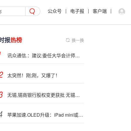
公众号
电子报
客户端
时报
热榜
换一换
讯众通信.：建议:委任大华会计师事务所为香港核数师
太突然！刚;刚，又爆了！
无锡,锡商银行股权变更获批 无锡市国联发展（集团）将受让5亿股股份
苹果加速.OLED升级：iPad mini或最快明年换屏，MacBook Air升级要等三年