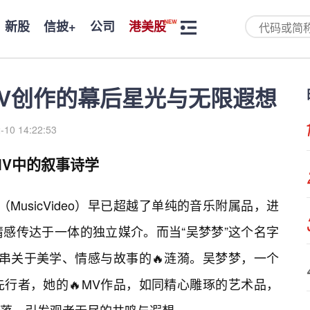
新股
信披+
公司
港美股
V创作的幕后星光与无限遐想
-10 14:22:53
V中的叙事诗学
MusicVideo）早已超越了单纯的音乐附属品，进
感传达于一体的独立媒介。而当“吴梦梦”这个名字
串关于美学、情感与故事的🔥涟漪。吴梦梦，一个
行者，她的🔥MV作品，如同精心雕琢的艺术品，