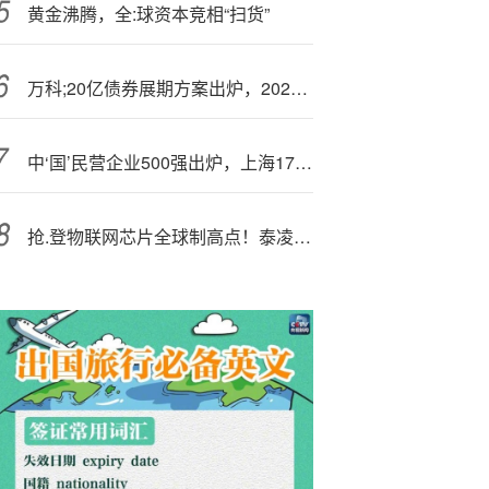
黄金沸腾，全:球资本竞相“扫货”
万科;20亿债券展期方案出炉，2026年可以走出困境吗？
中‘国’民营企业500强出炉，上海17家进入榜单，复星、东方希望、寻梦信息、华勤技术、新城控股排名居前
抢.登物联网芯片全球制高点！泰凌微并购磐启微，构筑全场景产品生态