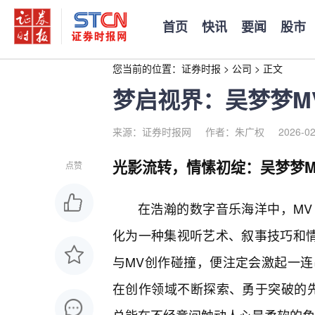
首页
快讯
要闻
股市
您当前的位置：
证券时报
>
公司
>
正文
梦启视界：吴梦梦M
来源：证券时报网
作者：朱广权
2026-02
光影流转，情愫初绽：吴梦梦M
点赞
在浩瀚的数字音乐海洋中，MV（
化为一种集视听艺术、叙事技巧和情
与MV创作碰撞，便注定会激起一连
在创作领域不断探索、勇于突破的先