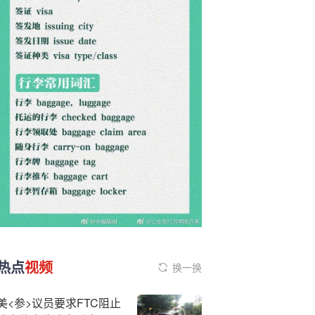
热点
视频
换一换
美<参>议员要求FTC阻止