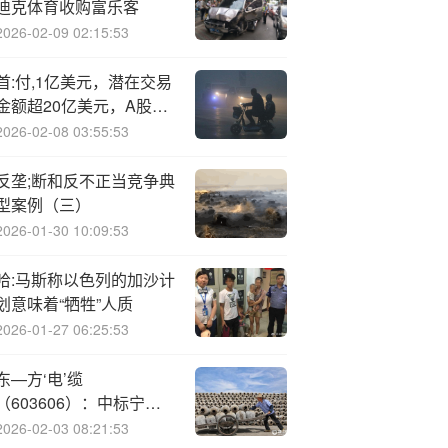
迪克体育收购富乐客
2026-02-09 02:15:53
首:付,1亿美元，潜在交易
金额超20亿美元，A股创
新药龙头宣布：授权给美
2026-02-08 03:55:53
国药企！股价大跌，但年
内已翻倍
反垄;断和反不正当竞争典
型案例（三）
2026-01-30 10:09:53
哈:马斯称以色列的加沙计
划意味着“牺牲”人质
2026-01-27 06:25:53
东—方‘电’缆
（603606）：中标宁波
智邦市政工程有限公司采
2026-02-03 08:21:53