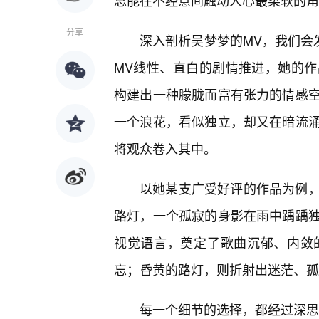
总能在不经意间触动人心最柔软的角
分享
深入剖析吴梦梦的MV，我们会
MV线性、直白的剧情推进，她的
构建出一种朦胧而富有张力的情感
一个浪花，看似独立，却又在暗流
将观众卷入其中。
以她某支广受好评的作品为例，
路灯，一个孤寂的身影在雨中踽踽
视觉语言，奠定了歌曲沉郁、内敛
忘；昏黄的路灯，则折射出迷茫、孤
每一个细节的选择，都经过深思