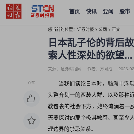
首页
快讯
要闻
股市
您当前的位置：
证券时报
>
公司
>
正文
日本乱子伦的背后故
索人性深处的欲望...
来源：证券时报网
作者：方可成
2026-02
当我们谈论日本时，脑海中浮
点赞
头整齐划一的西装人群、以及那种
教包裹的社会下方，始终流淌着一股
天要探讨的那个极其敏感、甚至令
理边界的禁忌关系。