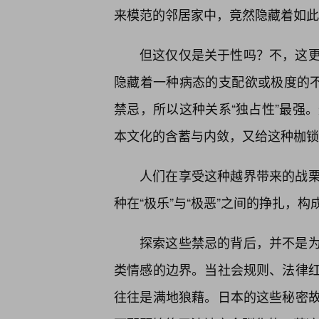
来模范的邻居家中，竟然隐藏着如此
但这仅仅是关于性吗？不，这
隐藏着一种病态的支配欲或极度的不
禁忌，所以这种关系“独占性”最强
本文化的含蓄与内敛，又给这种枷锁
人们在享受这种越界带来的战栗
种在“极乐”与“极恶”之间的挣扎，
探索这些禁忌的背后，并不是
类情感的边界。当社会规则、法律
往往是满地狼藉。日本的这些秘密