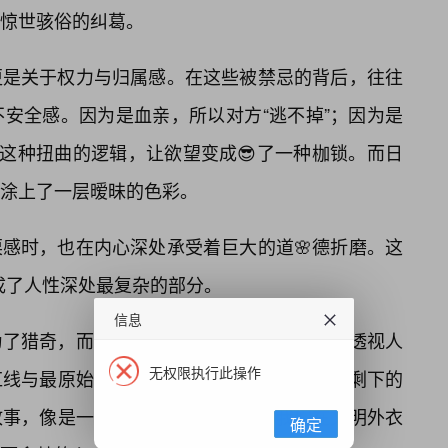
惊世骇俗的纠葛。
更是关于权力与归属感。在这些被禁忌的背后，往往
安全感。因为是血亲，所以对方“逃不掉”；因为是
。这种扭曲的逻辑，让欲望变成😎了一种枷锁。而日
涂上了一层暧昧的色彩。
感时，也在内心深处承受着巨大的道🌸德折磨。这
构成了人性深处最复杂的部分。
信息
为了猎奇，而是为了通过这些极端的样本，去透视人
无权限执行此操作
红线与最原始、最本能的欲望发生剧烈碰撞，剩下的
故事，像是一面破碎的镜子，映照出我们在文明外衣
确定