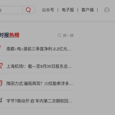
公众号
电子报
客户端
时报
热榜
换一换
南都<电>源前三季度净利-2.2亿元，同比转亏
上海机场!：截—至9月30日股东总数181121户
隋田力式:骗局再现？川综能牵涉多家上市公司 科创信息差错调整金额大
字节?跳动开‘启’年内第二次期权回购，在职和离职员工回购价差距缩小