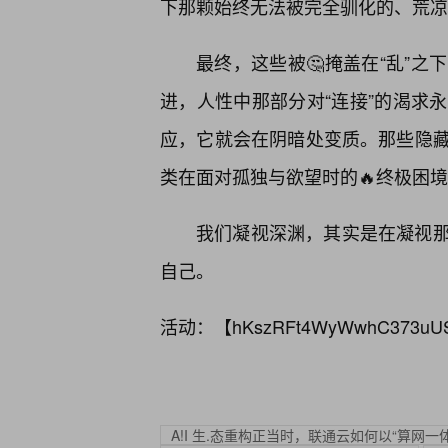
下那颗始终无法被完全驯化的、荒凉
最终，这些被🤔掩盖在“乱”
进，人性中那部分对“连接”的渴求永
应，它就会在阴暗处变质。那些隐
类在面对孤独与欲望时的🔥终极困
我们凝视深渊，其实是在凝视
自己。
活动：【
hKszRFt4WyWwhC373uU
A!I 生.态重构正当时，联通云如何以“算网