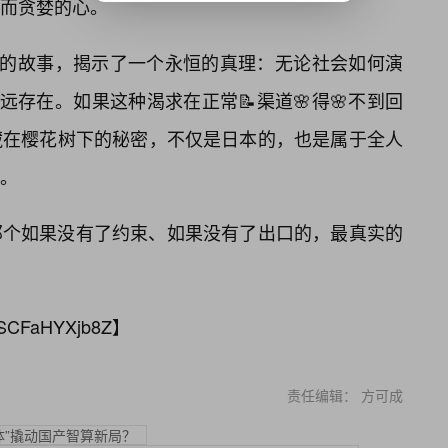
而贪婪的心。
之下的故事，揭示了一个永恒的真理：无论社会如何演
远存在。如果这种渴求在正常📝渠道🌸得🌸不到回
藏在樱花树下的秘密，不仅是日本的，也是属于全人
境。
那个如果没有了约束、如果没有了出口的，最真实的
SCFaHYXjb8Z
】
责任编辑： 方可成
一体”撬动国产智算新局？