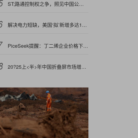
ST;路通控制权之争，照见中国公司治理的进阶之路
解决电力短缺，美国‘拟’新增多达10座核:反应堆，可能日本“买单”
P
iceSeek提醒：丁二烯企业价格下调影响分析
20?25上<半>年中国折叠屏市场增长12.6%，华为以75%份额稳居首位