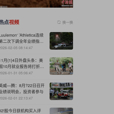
热点
视频
换一换
Lu
ulemon‘ ’Athletica连续
第二次下调全年业绩指引
盘后股价一度暴跌超15%
2026-02-05 08:14:47
11月{1}4日外盘头条：美
国10月就业报告将打折
波音罢工结束 特斯拉拟支
2026-01-31 05:06:47
持苹果CarPlay 欧盟欲减
少对美联储依赖
英威—腾：8月?22日召开
业绩说明会，投资者参与
2026-02-01 22:13:47
32!股今日获机构买入评