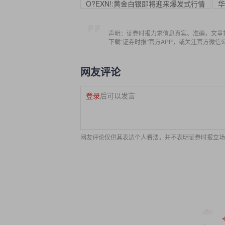
O?EXN!:黄金白银即将迎来爆发式行情
华
声明：证券时报力求信息真实、准确，文章
下载“证券时报”官方APP，或关注官方微
网友评论
登录
后可以发言
网友评论仅供其表达个人看法，并不表明证券时报立场