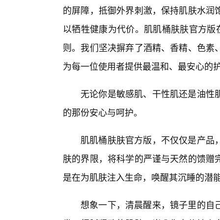
的屏障，抵御外界刺激，保持肌肤水润
以牺牲健康为代价。肌肌桶肤肤官方版在
则。我们坚决摒弃了酒精、香精、色素
为每一位使用者提供最温和、最安心的
无论你是敏感肌、干性肌还是油性
的那份安心与呵护。
肌肌桶肤肤官方版，不仅仅是产品
肤的界限，将科学的严谨与天然的馈赠
是在为肌肤注入生命，唤醒其沉睡的潜
想象一下，清晨醒来，镜子里的自