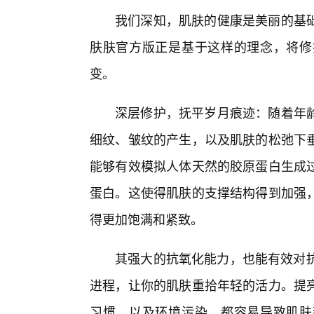
我们深知，肌肤的健康是美丽的基
肤肤官方版正是基于这样的理念，将修
变。
深层修护，抚平岁月痕迹：随着年
细纹、皱纹的产生，以及肌肤的松弛下垂
能够有效模拟人体天然的胶原蛋白生成
蛋白。这使得肌肤的支撑结构得到加强，
得更加饱满和紧致。
其强大的抗氧化能力，也能有效对抗
进程，让你的肌肤重拾年轻的活力。提
习惯、以及环境污染，都容易导致肌肤