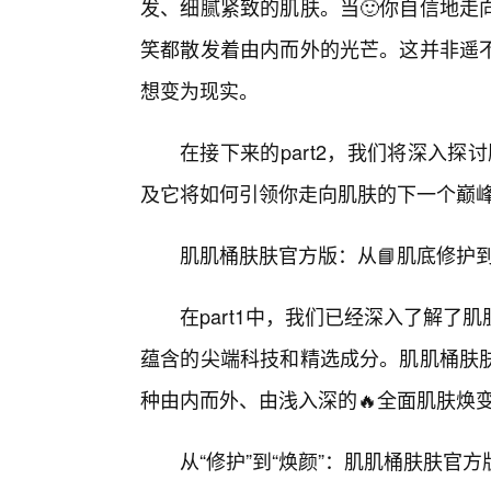
发、细腻紧致的肌肤。当🙂你自信地走
笑都散发着由内而外的光芒。这并非遥
想变为现实。
在接下来的part2，我们将深入探
及它将如何引领你走向肌肤的下一个巅
肌肌桶肤肤官方版：从📘肌底修护到
在part1中，我们已经深入了解
蕴含的尖端科技和精选成分。肌肌桶肤
种由内而外、由浅入深的🔥全面肌肤焕
从“修护”到“焕颜”：肌肌桶肤肤官