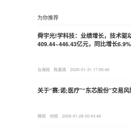
为你推荐
舜宇光!学科技：业绩增长，技术驱
409.44~446.43亿元，同比增长6.9%
台海网
陈嘉倩
2026-01-31 17:56:46
关于“赛:诺;医疗”“东芯股份”交易
舜网
何频
2026-01-28 00:43:46