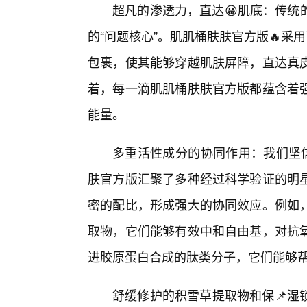
超凡的渗透力，直达😀肌底：传统
的“问题核心”。肌肌桶肤肤官方版🔥采
包裹，使其能够穿越肌肤屏障，直达真
着，每一滴肌肌桶肤肤官方版都蕴含着
能量。
多重活性成分的协同作用：我们坚信
肤官方版汇聚了多种经过科学验证的明
密的配比，形成强大的协同效应。例如
取物，它们能够有效中和自由基，对抗
进胶原蛋白合成的肽类分子，它们能够
舒缓修护的积雪草提取物和保📌湿