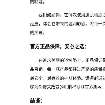
的唤醒。
我们鼓励你，在每次使用肌肌桶肤
延展，体会它带来的温润触感。将每一
的关爱。
官方正品保障，安心之选：
在追求美丽的道🌸路上，正品保证
品直销，每一瓶产品都经过严格的质量
最安全、最有效的护肤体验。请务必通
够为你带来改变的肌肌桶肤肤官方版🔥
结语：